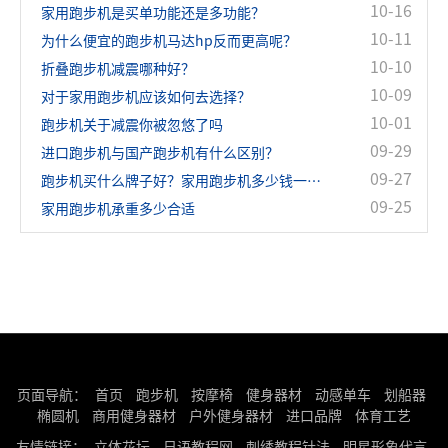
10-16
家用跑步机是买单功能还是多功能？
10-11
为什么便宜的跑步机马达hp反而更高呢？
10-10
折叠跑步机减震哪种好？
10-09
对于家用跑步机应该如何去选择？
10-01
跑步机关于减震你被忽悠了吗
09-29
进口跑步机与国产跑步机有什么区别？
09-27
跑步机买什么牌子好？家用跑步机多少钱一台？
09-25
家用跑步机承重多少合适
页面导航：
首页
跑步机
按摩椅
健身器材
动感单车
划船器
椭圆机
商用健身器材
户外健身器材
进口品牌
体育工艺
友情链接：
立体花坛
日语教程网
刺绣教程针法
明星形象代言