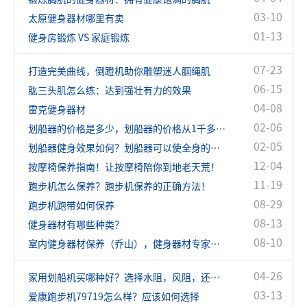
03-10
太原健身器材哪里有卖
01-13
健身房锻炼 VS 家庭锻炼
07-23
打造完美曲线，倒蹬机助你雕塑迷人腘绳肌
06-15
肱三头肌怎么练：达到强壮有力的效果
04-08
雷克健身器材
02-06
划船器的价格是多少，划船器的价格从1千多到几万的都有！
02-05
划船器健身效果如何？划船器可以使全身的肌肉都得到很好的锻炼
12-04
按摩椅保养指南！让按摩椅陪你到地老天荒！
11-19
跑步机怎么保养？跑步机保养的正确方法！
08-29
跑步机跑带如何保养
08-13
健身器材有哪些种类？
08-10
室内健身器材保养（乔山），健身器材专家指导
04-26
家用划船机买哪种好？选择水阻，风阻，还是磁阻？
03-13
爱康跑步机79719怎么样？应该如何选择