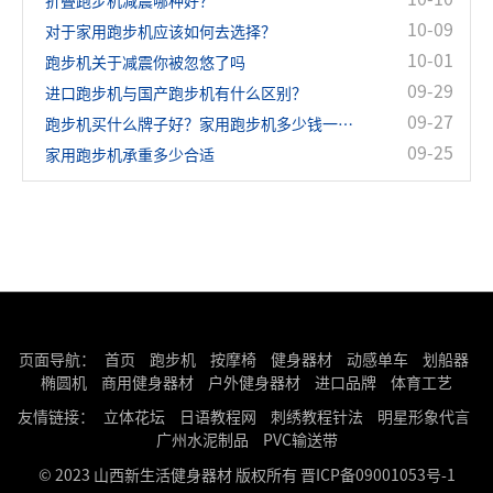
折叠跑步机减震哪种好？
10-09
对于家用跑步机应该如何去选择？
10-01
跑步机关于减震你被忽悠了吗
09-29
进口跑步机与国产跑步机有什么区别？
09-27
跑步机买什么牌子好？家用跑步机多少钱一台？
09-25
家用跑步机承重多少合适
页面导航：
首页
跑步机
按摩椅
健身器材
动感单车
划船器
椭圆机
商用健身器材
户外健身器材
进口品牌
体育工艺
友情链接：
立体花坛
日语教程网
刺绣教程针法
明星形象代言
广州水泥制品
PVC输送带
© 2023 山西新生活健身器材 版权所有
晋ICP备09001053号-1