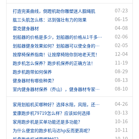
07-23
打造完美曲线，倒蹬机助你雕塑迷人腘绳肌
06-15
肱三头肌怎么练：达到强壮有力的效果
04-08
雷克健身器材
02-06
划船器的价格是多少，划船器的价格从1千多到几万的都有！
02-05
划船器健身效果如何？划船器可以使全身的肌肉都得到很好的锻炼
12-04
按摩椅保养指南！让按摩椅陪你到地老天荒！
11-19
跑步机怎么保养？跑步机保养的正确方法！
08-29
跑步机跑带如何保养
08-13
健身器材有哪些种类？
08-10
室内健身器材保养（乔山），健身器材专家指导
04-26
家用划船机买哪种好？选择水阻，风阻，还是磁阻？
03-13
爱康跑步机79719怎么样？应该如何选择
10-16
家用跑步机是买单功能还是多功能？
10-11
为什么便宜的跑步机马达hp反而更高呢？
10-10