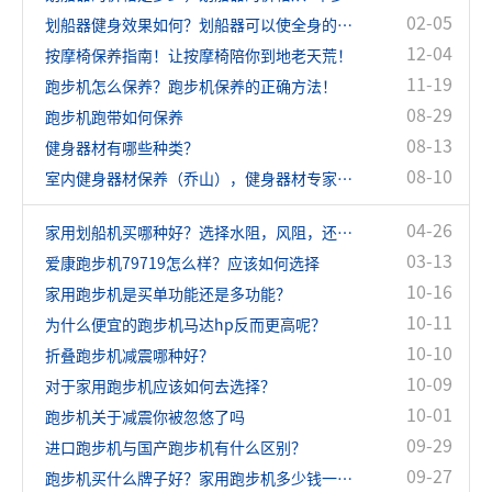
02-05
划船器健身效果如何？划船器可以使全身的肌肉都得到很好的锻炼
12-04
按摩椅保养指南！让按摩椅陪你到地老天荒！
11-19
跑步机怎么保养？跑步机保养的正确方法！
08-29
跑步机跑带如何保养
08-13
健身器材有哪些种类？
08-10
室内健身器材保养（乔山），健身器材专家指导
04-26
家用划船机买哪种好？选择水阻，风阻，还是磁阻？
03-13
爱康跑步机79719怎么样？应该如何选择
10-16
家用跑步机是买单功能还是多功能？
10-11
为什么便宜的跑步机马达hp反而更高呢？
10-10
折叠跑步机减震哪种好？
10-09
对于家用跑步机应该如何去选择？
10-01
跑步机关于减震你被忽悠了吗
09-29
进口跑步机与国产跑步机有什么区别？
09-27
跑步机买什么牌子好？家用跑步机多少钱一台？