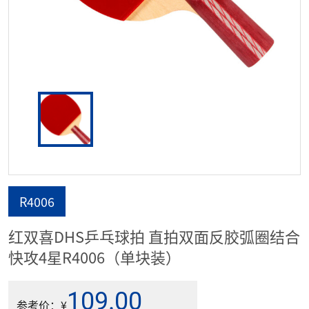
R4006
红双喜DHS乒乓球拍 直拍双面反胶弧圈结合
快攻4星R4006（单块装）
109.00
参考价：¥