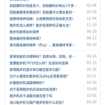
02-06
划船器的价格是多少，划船器的价格从1千多到几万的都有！
02-05
划船器健身效果如何？划船器可以使全身的肌肉都得到很好的锻炼
12-04
按摩椅保养指南！让按摩椅陪你到地老天荒！
11-19
跑步机怎么保养？跑步机保养的正确方法！
08-29
跑步机跑带如何保养
08-13
健身器材有哪些种类？
08-10
室内健身器材保养（乔山），健身器材专家指导
04-26
家用划船机买哪种好？选择水阻，风阻，还是磁阻？
03-13
爱康跑步机79719怎么样？应该如何选择
10-16
家用跑步机是买单功能还是多功能？
10-11
为什么便宜的跑步机马达hp反而更高呢？
10-10
折叠跑步机减震哪种好？
10-09
对于家用跑步机应该如何去选择？
10-01
跑步机关于减震你被忽悠了吗
09-29
进口跑步机与国产跑步机有什么区别？